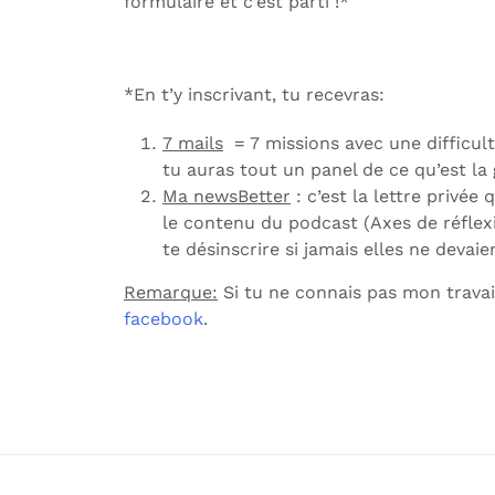
formulaire et c’est parti !*
*En t’y inscrivant, tu recevras:
7 mails
= 7 missions avec une difficulté
tu auras tout un panel de ce qu’est la g
Ma newsBetter
: c’est la lettre privée
le contenu du podcast (Axes de réfle
te désinscrire si jamais elles ne devaie
Remarque:
Si tu ne connais pas mon travail
facebook
.