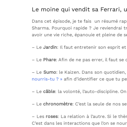
Le moine qui vendit sa Ferrari,
Dans cet épisode, je te fais un résumé rap
Sharma. Pourquoi rapide ? Je reviendrai tr
avoir une vie riche, épanouie et pleine de s
– Le
Jardin
: Il faut entretenir son esprit 
– Le
Phare
: Afin de ne pas errer, il faut se
– Le
Sumo
: le Kaizen. Dans son quotidien,
nourris-tu ? »
afin d’identifier ce que tu p
– Le
câble
: la volonté, l’auto-discipline. O
– Le
chronomètre
: C’est la seule de nos s
– Les
roses
: La relation à l’autre. Si le t
C’est dans les interactions que l’on se nourr