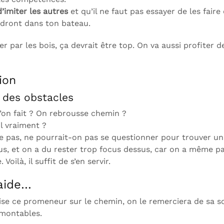
’imiter les autres
et qu’il ne faut pas essayer de les fair
indront dans ton bateau.
r par les bois, ça devrait être top. On va aussi profiter d
ion
 des obstacles
l’on fait ? On rebrousse chemin ?
il vraiment ?
rrive pas, ne pourrait-on pas se questionner pour trouver u
alus, et on a du rester trop focus dessus, car on a même 
Voilà, il suffit de s’en servir.
raide…
roise ce promeneur sur le chemin, on le remerciera de sa so
rmontables.